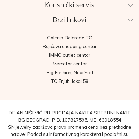
Korisnički servis
Brzi linkovi
Galerija Belgrade TC
Rajićeva shopping centar
IMMO outlet centar
Mercator centar
Big Fashion, Novi Sad
TC Enjub, lokal 58
DEJAN NIŠEVIĆ PR PRODAJA NAKITA SREBRNI NAKIT
BG BEOGRAD, PIB: 107827595, MB: 63018554
SN jewelry zadržava pravo promena cena bez prethodne
najave! Podaci su informativnog karaktera i podložni su