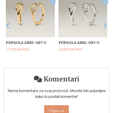
PDPAOLA ARB1-G87-U
PDPAOLA ARB2-G87-U
17.375,00 RSD
14.875,00 RSD
1
Komentari
Nema komentara za ovaj proizvod. Morate biti prijavljeni
kako bi poslali komentar!
Prijavi se