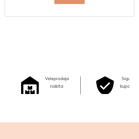
Veleprodaja
Sigurna
nakita
kupovina