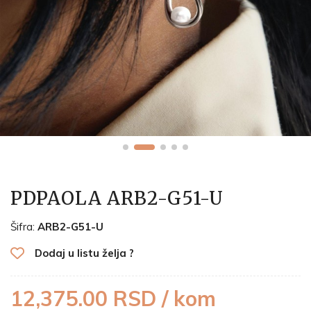
PDPAOLA ARB2-G51-U
Šifra:
ARB2-G51-U
Dodaj u listu želja ?
12,375.00 RSD / kom