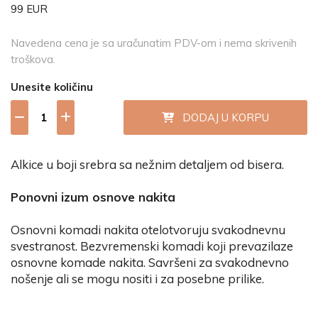
99 EUR
Navedena cena je sa uračunatim PDV-om i nema skrivenih
troškova.
Unesite količinu
DODAJ U KORPU
Alkice u boji srebra sa nežnim detaljem od bisera.
Ponovni izum osnove nakita
Osnovni komadi nakita otelotvoruju svakodnevnu
svestranost. Bezvremenski komadi koji prevazilaze
osnovne komade nakita. Savršeni za svakodnevno
nošenje ali se mogu nositi i za posebne prilike.