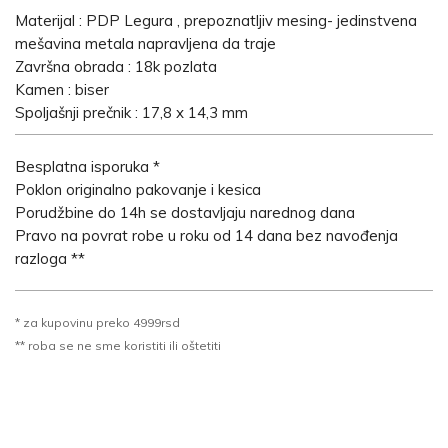
Materijal : PDP Legura , prepoznatljiv mesing- jedinstvena
mešavina metala napravljena da traje
Završna obrada : 18k pozlata
Kamen : biser
Spoljašnji prečnik : 17,8 x 14,3 mm
Besplatna isporuka *
Poklon originalno pakovanje i kesica
Porudžbine do 14h se dostavljaju narednog dana
Pravo na povrat robe u roku od 14 dana bez navođenja
razloga **
* za kupovinu preko 4999rsd
** roba se ne sme koristiti ili oštetiti