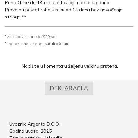
Porudžbine do 14h se dostavljaju narednog dana
Pravo na povrat robe u roku od 14 dana bez navođenja
razloga **
* za kupovinu preko 4999rsd
** roba se ne sme koristiti ili oštetiti
Napišite u komentaru željenu veličinu prstena.
DEKLARACIJA
Uvoznik: Argenta D.O.O.
Godina uvoza: 2025