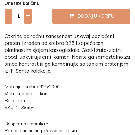
Unesite količinu
DODAJ U KORPU
Otkrijte ponoćnu zanesenost uz ovaj pozlaćeni
prsten. Izrađen od srebra 925 i zapečaćen
platinastim sjajem kao ogledalo. Glatki žuto-zlatni
obod uokviruje crni kamen. Nosite ga samostalno za
smeo kontrast ili ga kombinujte sa tankim prstenjem
iz Ti Sento kolekcije.
Materijal: srebro 925/1000
Vrsta kamena: cirkon
Boja: crna
SKU: 12386by
Besplatna isporuka *
Poklon originalno pakovanje i kesica