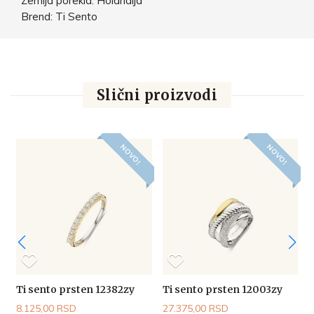
Zemlja porekla: Holandija
Brend: Ti Sento
Slični proizvodi
NOVO!
NOVO!
Ti sento prsten 12382zy
Ti sento prsten 12003zy
T
8.125,00 RSD
27.375,00 RSD
2