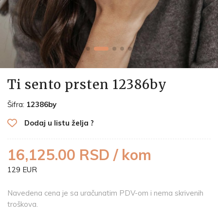
Ti sento prsten 12386by
Šifra:
12386by
Dodaj u listu želja ?
16,125.00 RSD / kom
129 EUR
Navedena cena je sa uračunatim PDV-om i nema skrivenih
troškova.