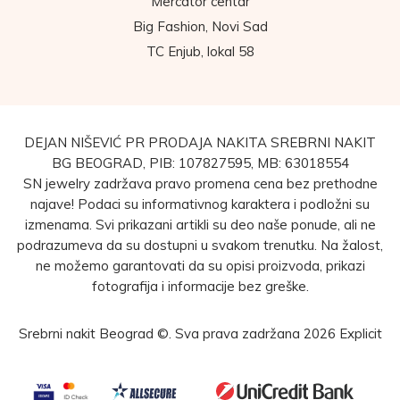
Mercator centar
Big Fashion, Novi Sad
TC Enjub, lokal 58
DEJAN NIŠEVIĆ PR PRODAJA NAKITA SREBRNI NAKIT
BG BEOGRAD, PIB: 107827595, MB: 63018554
SN jewelry zadržava pravo promena cena bez prethodne
najave! Podaci su informativnog karaktera i podložni su
izmenama. Svi prikazani artikli su deo naše ponude, ali ne
podrazumeva da su dostupni u svakom trenutku. Na žalost,
ne možemo garantovati da su opisi proizvoda, prikazi
fotografija i informacije bez greške.
Srebrni nakit Beograd ©. Sva prava zadržana 2026
Explicit