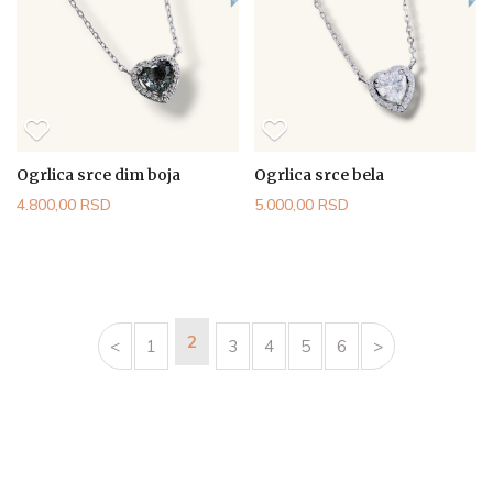
Ogrlica srce dim boja
Ogrlica srce bela
4.800,00 RSD
5.000,00 RSD
2
<
1
3
4
5
6
>