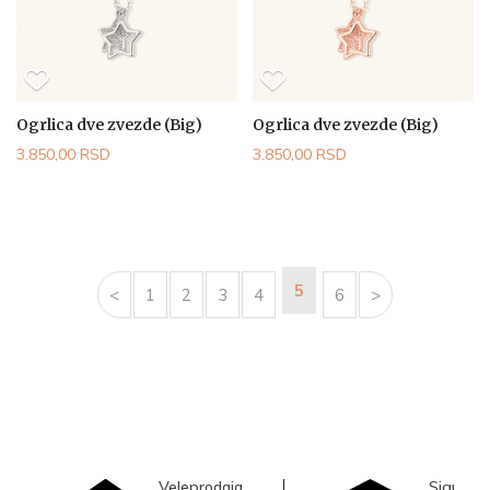
Ogrlica dve zvezde (Big)
Ogrlica dve zvezde (Big)
3.850,00 RSD
3.850,00 RSD
5
<
1
2
3
4
6
>
Veleprodaja
Sigurna