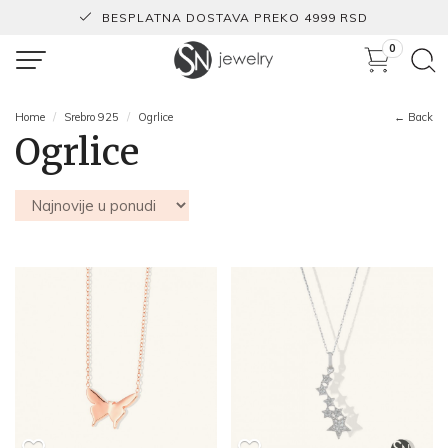
BESPLATNA DOSTAVA PREKO 4999 RSD
0
Home
Srebro 925
Ogrlice
← Back
Ogrlice